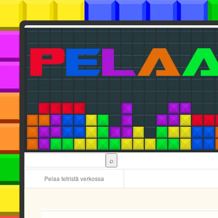
PELAA TETRISTÄ VERKOSSA
Pelaa-tetris
Main menu
Skip to content
Pelaa tetristä verkossa